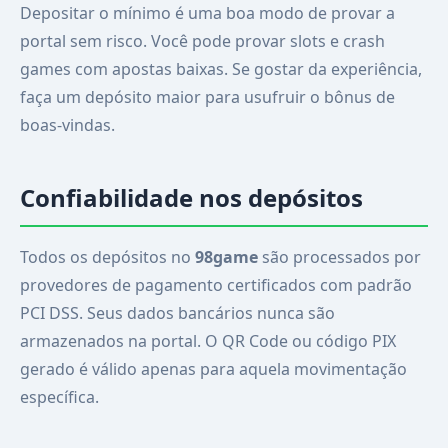
Depositar o mínimo é uma boa modo de provar a
portal sem risco. Você pode provar slots e crash
games com apostas baixas. Se gostar da experiência,
faça um depósito maior para usufruir o bônus de
boas-vindas.
Confiabilidade nos depósitos
Todos os depósitos no
98game
são processados por
provedores de pagamento certificados com padrão
PCI DSS. Seus dados bancários nunca são
armazenados na portal. O QR Code ou código PIX
gerado é válido apenas para aquela movimentação
específica.