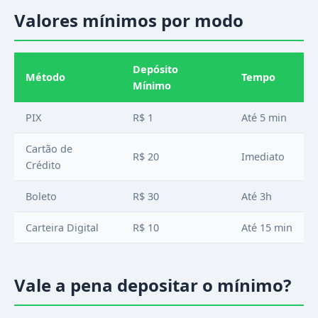
Valores mínimos por modo
Depósito
Método
Tempo
Mínimo
PIX
R$ 1
Até 5 min
Cartão de
R$ 20
Imediato
Crédito
Boleto
R$ 30
Até 3h
Carteira Digital
R$ 10
Até 15 min
Vale a pena depositar o mínimo?