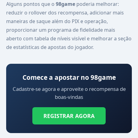
Alguns pontos que o
98game
poderia melhorar:
reduzir o rollover dos recompensa, adicionar mais
maneiras de saque além do PIX e operação,
proporcionar um programa de fidelidade mais
aberto com tabela de níveis visível e melhorar a seção
de estatísticas de apostas do jogador.
Comece a apostar no 98game
Cadastre-se agora e aproveite o recompensa de
boas-vindas
REGISTRAR AGORA