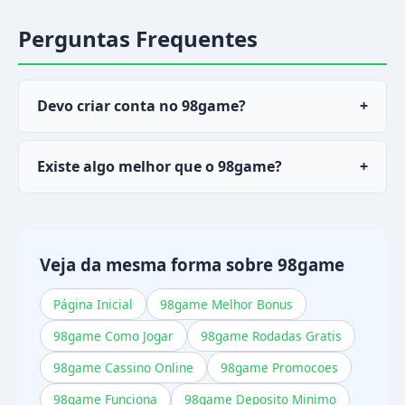
Perguntas Frequentes
Devo criar conta no 98game?
+
Se busca seleção de jogos e pagamentos
Existe algo melhor que o 98game?
+
rápidos via PIX, vale testar. O cadastro é
gratuito.
Depende do que você prioriza. Em pagamentos
via PIX e seleção, o
98game
se sai bem
comparado a concorrentes.
Veja da mesma forma sobre 98game
Página Inicial
98game Melhor Bonus
98game Como Jogar
98game Rodadas Gratis
98game Cassino Online
98game Promocoes
98game Funciona
98game Deposito Minimo