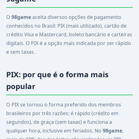
O
98game
aceita diversos opções de pagamento
conhecidos no Brasil: PIX (mais utilizado), cartão de
crédito Visa e Mastercard, boleto bancário e carteiras
digitais. O PIX é a opção mais indicada por ser rápido
e sem taxas.
PIX: por que é o forma mais
popular
O PIX se tornou o forma preferido dos membros
brasileiros por três razões: é rápido (crédito em
segundos), de graça (sem taxas) e funciona a
qualquer hora, inclusive em feriados. No
98game
,