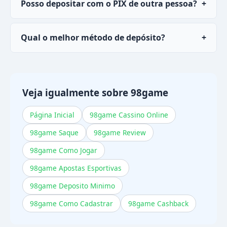
Posso depositar com o PIX de outra pessoa?
+
Não. O PIX deve ser realizado com uma perfil
Qual o melhor método de depósito?
+
bancária no mesmo CPF cadastrado no
98game
.
O PIX é o forma mais rápido e sem taxas, sendo
a opção preferida pela maioria dos membros.
Veja igualmente sobre 98game
Página Inicial
98game Cassino Online
98game Saque
98game Review
98game Como Jogar
98game Apostas Esportivas
98game Deposito Minimo
98game Como Cadastrar
98game Cashback