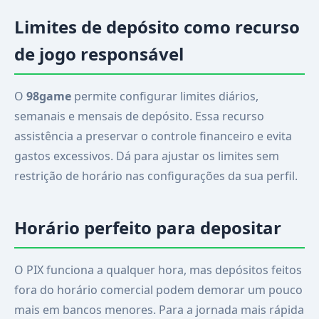
Limites de depósito como recurso
de jogo responsável
O
98game
permite configurar limites diários,
semanais e mensais de depósito. Essa recurso
assistência a preservar o controle financeiro e evita
gastos excessivos. Dá para ajustar os limites sem
restrição de horário nas configurações da sua perfil.
Horário perfeito para depositar
O PIX funciona a qualquer hora, mas depósitos feitos
fora do horário comercial podem demorar um pouco
mais em bancos menores. Para a jornada mais rápida