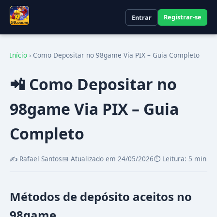
Registrar-se
Entrar
Início
›
Como Depositar no 98game Via PIX – Guia Completo
📲 Como Depositar no
98game Via PIX – Guia
Completo
✍️ Rafael Santos
📅 Atualizado em 24/05/2026
⏱️ Leitura: 5 min
Métodos de depósito aceitos no
98game