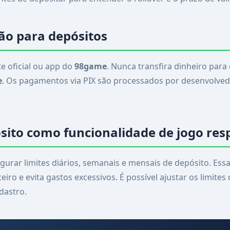
ão para depósitos
e oficial ou app do
98game
. Nunca transfira dinheiro para
e
. Os pagamentos via PIX são processados por desenvolv
ósito como funcionalidade de jogo res
gurar limites diários, semanais e mensais de depósito. Ess
eiro e evita gastos excessivos. É possível ajustar os limite
dastro.