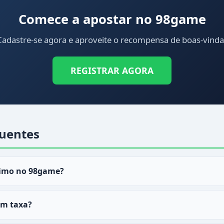
Comece a apostar no 98game
Cadastre-se agora e aproveite o recompensa de boas-vinda
REGISTRAR AGORA
uentes
nimo no 98game?
 PIX é de R$ 1. Para outros maneiras, consulte a tabela de 
em taxa?