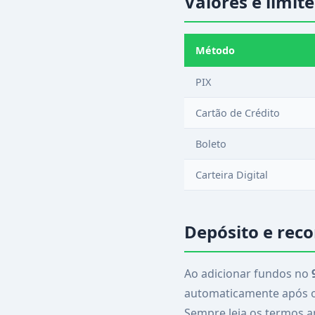
Valores e limit
Método
PIX
Cartão de Crédito
Boleto
Carteira Digital
Depósito e rec
Ao adicionar fundos no
automaticamente após o
Sempre leia os termos an