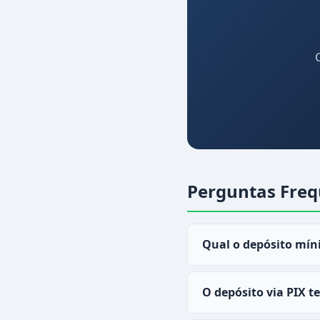
Perguntas Freq
Qual o depósito mí
O depósito mínimo via
O depósito via PIX t
depósito.