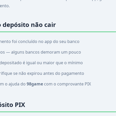
ento.
o depósito não cair
mento foi concluído no app do seu banco
utos — alguns bancos demoram um pouco
 depositado é igual ou maior que o mínimo
rifique se não expirou antes do pagamento
om o ajuda do
98game
com o comprovante PIX
sito PIX