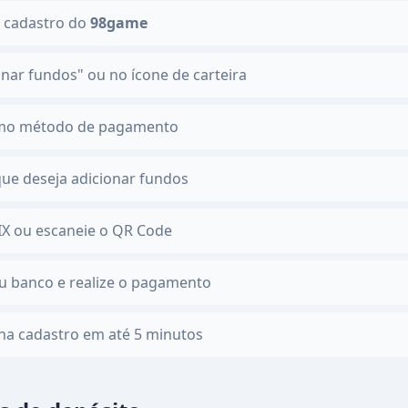
a cadastro do
98game
onar fundos" ou no ícone de carteira
omo método de pagamento
que deseja adicionar fundos
IX ou escaneie o QR Code
u banco e realize o pagamento
na cadastro em até 5 minutos