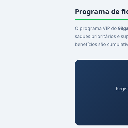
Programa de fid
O programa VIP do
98g
saques prioritários e su
benefícios são cumulativ
Regis