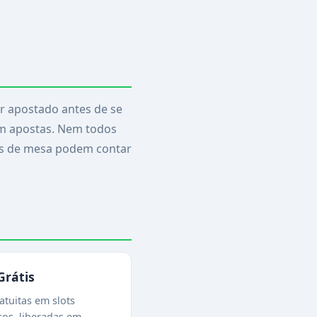
er apostado antes de se
em apostas. Nem todos
os de mesa podem contar
Grátis
atuitas em slots
cos, liberadas em