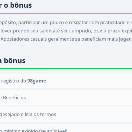
r o bônus
epósito, participar um pouco e resgatar com praticidade e 
llover prende seu saldo até ser cumprido, e se o prazo expi
. Apostadores casuais geralmente se beneficiam mais joga
m bônus
a registro do
98game
e Benefícios
desejado e leia os termos
o mínimo exigido (se aplicável)