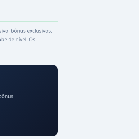
vo, bônus exclusivos,
be de nível. Os
 bônus