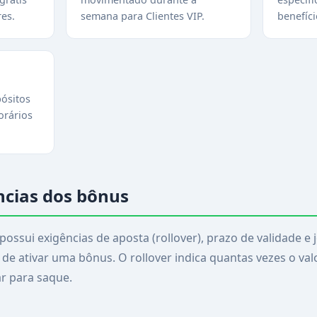
es.
semana para Clientes VIP.
benefíci
ósitos
orários
ncias dos bônus
possui exigências de aposta (rollover), prazo de validade e j
de ativar uma bônus. O rollover indica quantas vezes o val
ar para saque.