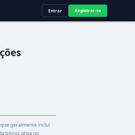
Registrar-se
Entrar
oções
que geralmente inclui
 da bônus ativa no