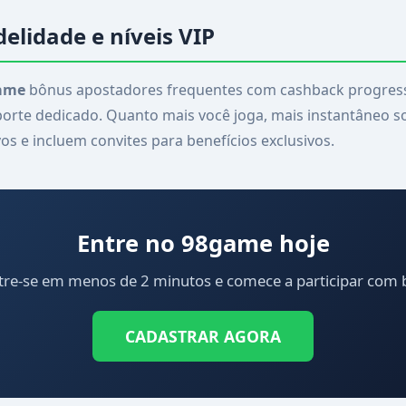
elidade e níveis VIP
ame
bônus apostadores frequentes com cashback progressi
porte dedicado. Quanto mais você joga, mais instantâneo so
os e incluem convites para benefícios exclusivos.
Entre no 98game hoje
tre-se em menos de 2 minutos e comece a participar com
CADASTRAR AGORA