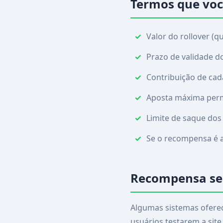
Termos que você
Valor do rollover (q
Prazo de validade 
Contribuição de cada
Aposta máxima perm
Limite de saque do
Se o recompensa é a
Recompensa sem
Algumas sistemas ofere
usuários testarem a site