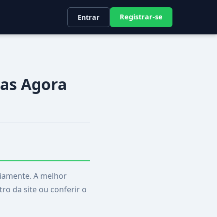
Registrar-se
Entrar
vas Agora
amente. A melhor
o da site ou conferir o