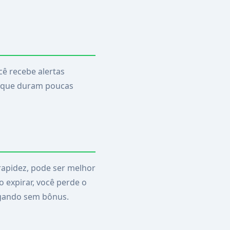
cê recebe alertas
 que duram poucas
rapidez, pode ser melhor
o expirar, você perde o
ogando sem bônus.