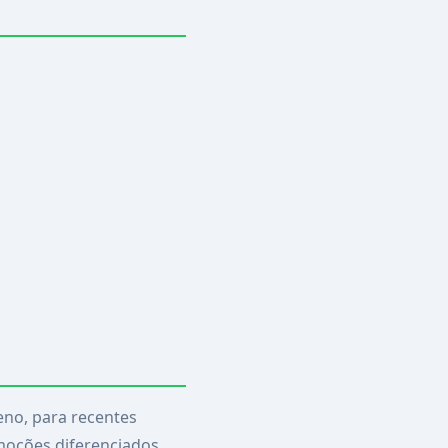
no, para recentes
moções diferenciados.