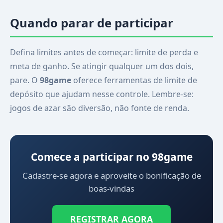
Quando parar de participar
Defina limites antes de começar: limite de perda e
meta de ganho. Se atingir qualquer um dos dois,
pare. O
98game
oferece ferramentas de limite de
depósito que ajudam nesse controle. Lembre-se:
jogos de azar são diversão, não fonte de renda.
Comece a participar no 98game
Cadastre-se agora e aproveite o bonificação de
boas-vindas
REGISTRAR AGORA