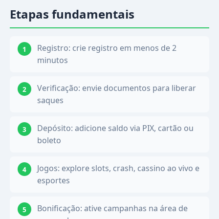
Etapas fundamentais
Registro: crie registro em menos de 2
minutos
Verificação: envie documentos para liberar
saques
Depósito: adicione saldo via PIX, cartão ou
boleto
Jogos: explore slots, crash, cassino ao vivo e
esportes
Bonificação: ative campanhas na área de