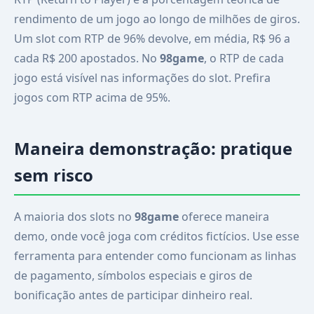
rendimento de um jogo ao longo de milhões de giros.
Um slot com RTP de 96% devolve, em média, R$ 96 a
cada R$ 200 apostados. No
98game
, o RTP de cada
jogo está visível nas informações do slot. Prefira
jogos com RTP acima de 95%.
Maneira demonstração: pratique
sem risco
A maioria dos slots no
98game
oferece maneira
demo, onde você joga com créditos fictícios. Use esse
ferramenta para entender como funcionam as linhas
de pagamento, símbolos especiais e giros de
bonificação antes de participar dinheiro real.