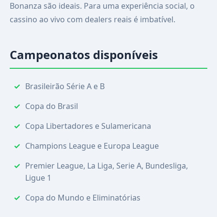
Bonanza são ideais. Para uma experiência social, o
cassino ao vivo com dealers reais é imbatível.
Campeonatos disponíveis
Brasileirão Série A e B
Copa do Brasil
Copa Libertadores e Sulamericana
Champions League e Europa League
Premier League, La Liga, Serie A, Bundesliga,
Ligue 1
Copa do Mundo e Eliminatórias