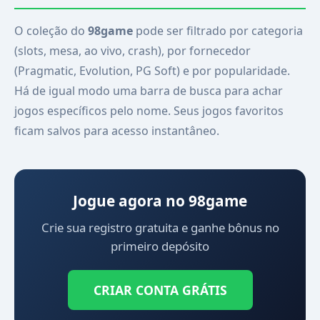
O coleção do
98game
pode ser filtrado por categoria
(slots, mesa, ao vivo, crash), por fornecedor
(Pragmatic, Evolution, PG Soft) e por popularidade.
Há de igual modo uma barra de busca para achar
jogos específicos pelo nome. Seus jogos favoritos
ficam salvos para acesso instantâneo.
Jogue agora no 98game
Crie sua registro gratuita e ganhe bônus no
primeiro depósito
CRIAR CONTA GRÁTIS