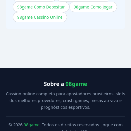
98game Como Depositar
98game Como Jogar
98game Cassino Online
Sobre a
98game
Cassino online completo para apostadores brasileiros: slots
dos melhores provedores, crash games, mesas ao vivo e
prognósticos esportivos.
© 2026
98game
. Todos os direitos reservados. Jogue com