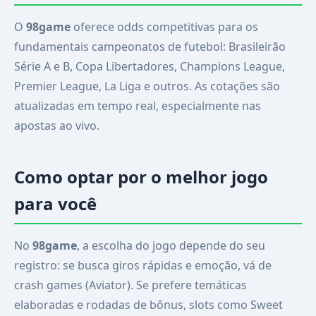
O
98game
oferece odds competitivas para os
fundamentais campeonatos de futebol: Brasileirão
Série A e B, Copa Libertadores, Champions League,
Premier League, La Liga e outros. As cotações são
atualizadas em tempo real, especialmente nas
apostas ao vivo.
Como optar por o melhor jogo
para você
No
98game
, a escolha do jogo depende do seu
registro: se busca giros rápidas e emoção, vá de
crash games (Aviator). Se prefere temáticas
elaboradas e rodadas de bônus, slots como Sweet