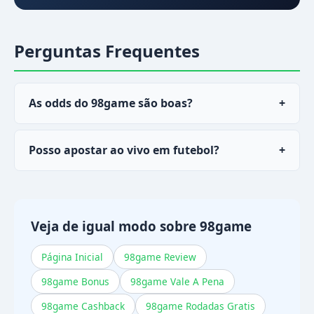
Perguntas Frequentes
As odds do 98game são boas?
+
Sim, as odds do
98game
são competitivas,
Posso apostar ao vivo em futebol?
+
especialmente para campeonatos brasileiros e
europeus.
Sim, o
98game
oferece apostas ao vivo com
odds atualizadas a cada lance.
Veja de igual modo sobre 98game
Página Inicial
98game Review
98game Bonus
98game Vale A Pena
98game Cashback
98game Rodadas Gratis