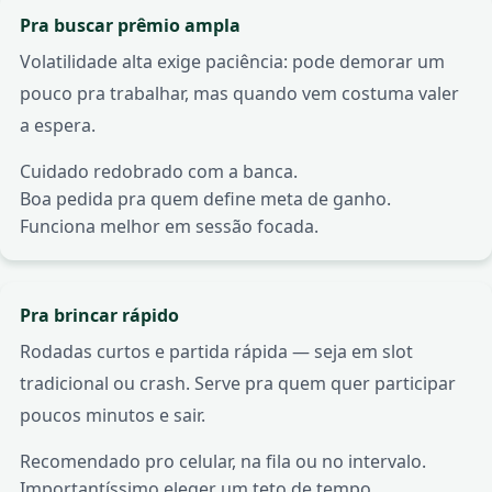
Pra buscar prêmio ampla
Volatilidade alta exige paciência: pode demorar um
pouco pra trabalhar, mas quando vem costuma valer
a espera.
Cuidado redobrado com a banca.
Boa pedida pra quem define meta de ganho.
Funciona melhor em sessão focada.
Pra brincar rápido
Rodadas curtos e partida rápida — seja em slot
tradicional ou crash. Serve pra quem quer participar
poucos minutos e sair.
Recomendado pro celular, na fila ou no intervalo.
Importantíssimo eleger um teto de tempo.