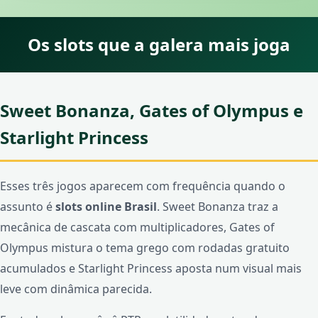
Os slots que a galera mais joga
Sweet Bonanza, Gates of Olympus e
Starlight Princess
Esses três jogos aparecem com frequência quando o
assunto é
slots online Brasil
. Sweet Bonanza traz a
mecânica de cascata com multiplicadores, Gates of
Olympus mistura o tema grego com rodadas gratuito
acumulados e Starlight Princess aposta num visual mais
leve com dinâmica parecida.