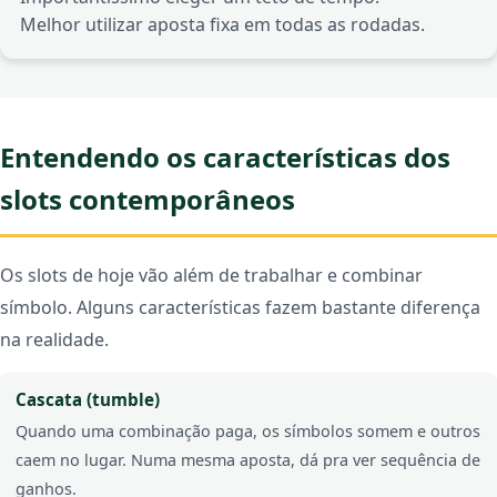
Melhor utilizar aposta fixa em todas as rodadas.
Entendendo os características dos
slots contemporâneos
Os slots de hoje vão além de trabalhar e combinar
símbolo. Alguns características fazem bastante diferença
na realidade.
Cascata (tumble)
Quando uma combinação paga, os símbolos somem e outros
caem no lugar. Numa mesma aposta, dá pra ver sequência de
ganhos.