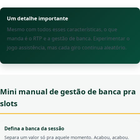
Um detalhe importante
Mesmo com todos esses características, o que
manda é o RTP e a gestão de banca. Experimentar o
jogo assistência, mas cada giro continua aleatório.
Mini manual de gestão de banca pra
slots
Defina a banca da sessão
Separa um valor só pra aquele momento. Acabou, acabou.