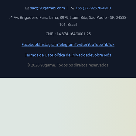
📧
sac@98game5.com
| 📞
+55 (27) 92570-4910
📍 Av. Brigadeiro Faria Lima, 3979, Itaim Bibi, São Paulo - SP, 04538-
161, Brasil
CNPJ: 14.874.164/0001-25
Facebook
Instagram
Telegram
Twitter
YouTube
TikTok
Termos de Uso
Política de Privacidade
Sobre Nós
© 2026 98game. Todos os direitos reservados.