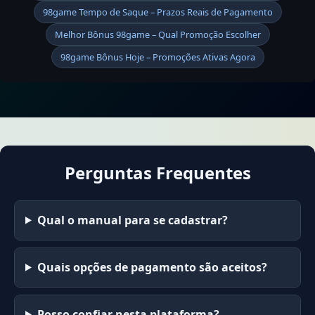
98game Tempo de Saque – Prazos Reais de Pagamento
Melhor Bônus 98game – Qual Promoção Escolher
98game Bônus Hoje – Promoções Ativas Agora
Perguntas Frequentes
Qual o manual para se cadastrar?
Quais opções de pagamento são aceitos?
Posso confiar nesta plataforma?