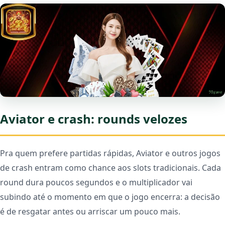
Aviator e crash: rounds velozes
Pra quem prefere partidas rápidas, Aviator e outros jogos
de crash entram como chance aos slots tradicionais. Cada
round dura poucos segundos e o multiplicador vai
subindo até o momento em que o jogo encerra: a decisão
é de resgatar antes ou arriscar um pouco mais.