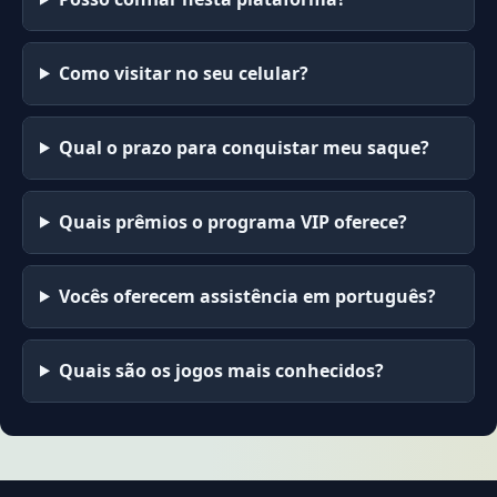
Como visitar no seu celular?
Qual o prazo para conquistar meu saque?
Quais prêmios o programa VIP oferece?
Vocês oferecem assistência em português?
Quais são os jogos mais conhecidos?