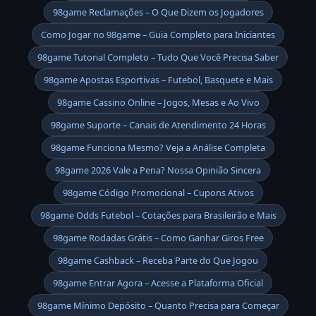
98game Reclamações – O Que Dizem os Jogadores
Como Jogar no 98game – Guia Completo para Iniciantes
98game Tutorial Completo – Tudo Que Você Precisa Saber
98game Apostas Esportivas – Futebol, Basquete e Mais
98game Cassino Online – Jogos, Mesas e Ao Vivo
98game Suporte – Canais de Atendimento 24 Horas
98game Funciona Mesmo? Veja a Análise Completa
98game 2026 Vale a Pena? Nossa Opinião Sincera
98game Código Promocional – Cupons Ativos
98game Odds Futebol – Cotações para Brasileirão e Mais
98game Rodadas Grátis – Como Ganhar Giros Free
98game Cashback – Receba Parte do Que Jogou
98game Entrar Agora – Acesse a Plataforma Oficial
98game Mínimo Depósito – Quanto Precisa para Começar