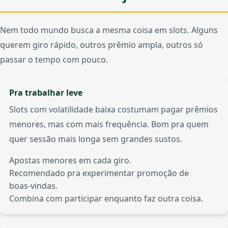
Nem todo mundo busca a mesma coisa em slots. Alguns
querem giro rápido, outros prêmio ampla, outros só
passar o tempo com pouco.
Pra trabalhar leve
Slots com volatilidade baixa costumam pagar prêmios
menores, mas com mais frequência. Bom pra quem
quer sessão mais longa sem grandes sustos.
Apostas menores em cada giro.
Recomendado pra experimentar promoção de
boas‑vindas.
Combina com participar enquanto faz outra coisa.